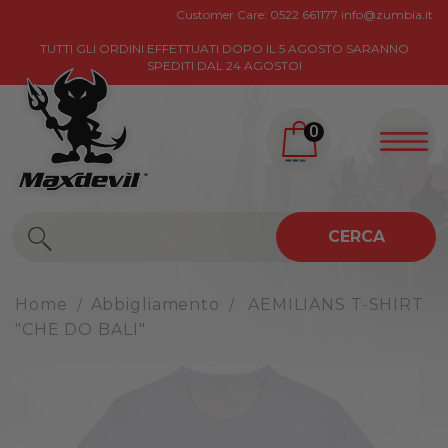
Customer Care:
0522 661177
info@zumbia.it
TUTTI GLI ORDINI EFFETTUATI DOPO IL 5 AGOSTO SARANNO
SPEDITI DAL 24 AGOSTOI
0
CERCA
Home
Abbigliamento
AEMILIANS T-SHIRT
"CHE DO BALI"