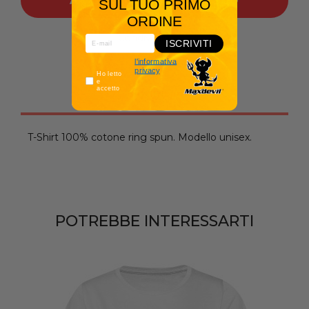
AGGIUNGI AL CARRELLO
SUL TUO PRIMO
ORDINE
Condividilo:
ISCRIVITI
l'informativa
privacy
Ho letto
e
accetto
Descrizione
T-Shirt 100% cotone ring spun. Modello unisex.
POTREBBE INTERESSARTI