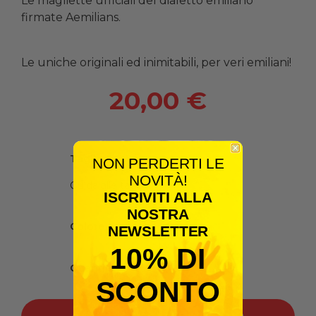
Le magliette ufficiali del dialetto emiliano
firmate Aemilians.
Le uniche originali ed inimitabili, per veri emiliani!
20,00 €
Taglia
NON PERDERTI LE
NOVITÀ!
Guida alle taglie
ISCRIVITI ALLA
NOSTRA
Colore
NEWSLETTER
10% DI
Quantità
SCONTO