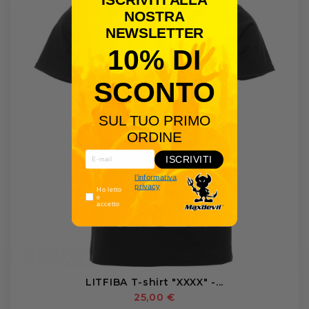
NOSTRA
NEWSLETTER
10% DI
SCONTO
SUL TUO PRIMO
ORDINE
ISCRIVITI
l'informativa
privacy
Ho letto
e
accetto
LITFIBA T-shirt "XXXX" -...
25,00 €