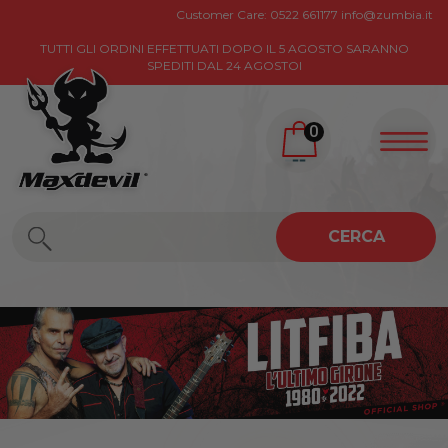
Customer Care:
0522 661177
info@zumbia.it
TUTTI GLI ORDINI EFFETTUATI DOPO IL 5 AGOSTO SARANNO
SPEDITI DAL 24 AGOSTOI
0
CERCA