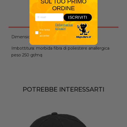
SUL TUO PRIMO
ORDINE
ISCRIVITI
Descrizione
l'informativa
privacy
Ho letto
e
Dimensioni: 130x170 cm
accetto
Imbottitura: morbida fibra di poliestere anallergica
peso 250 gr/mq
POTREBBE INTERESSARTI