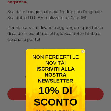
sorpresa.
Scalda le tue giornate più fredde con l'originale
Scaldotto LITFIBA realizzato da Caleffi®.
Per rilassarsi sul divano o aggiungere quel tocco
di caldo in più al tuo letto, lo Scaldotto Litfiba è
ciò che fa per te!
37,50 €
75,00 €
NON PERDERTI LE
NOVITÀ!
ISCRIVITI ALLA
NOSTRA
Quantità
NEWSLETTER
10% DI
AGGIUNGI AL CARRELLO
SCONTO
Condividilo: