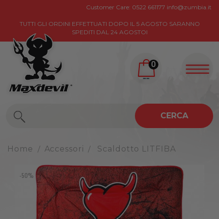
Customer Care:
0522 661177
info@zumbia.it
TUTTI GLI ORDINI EFFETTUATI DOPO IL 5 AGOSTO SARANNO
SPEDITI DAL 24 AGOSTOI
0
CERCA
Home
Accessori
Scaldotto LITFIBA
-50%