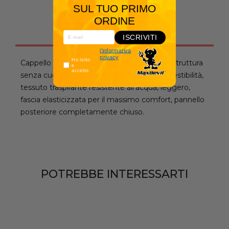
SUL TUO PRIMO
ORDINE
Descrizione
ISCRIVITI
l'informativa
privacy
Ho letto
Cappello con pannello frontale strutturato, struttura
e
accetto
senza cuciture, flessibile per una perfetta vestibilità,
tessuto traspirante resistente all'acqua, leggero,
fascia elasticizzata per il massimo comfort, pannello
posteriore completamente chiuso.
POTREBBE INTERESSARTI