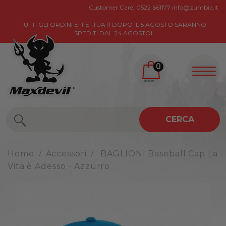
Customer Care:
0522 661177
info@zumbia.it
TUTTI GLI ORDINI EFFETTUATI DOPO IL 5 AGOSTO SARANNO
SPEDITI DAL 24 AGOSTOI
0
CERCA
Home
Accessori
BAGLIONI Baseball Cap La
Vita è Adesso - Azzurro