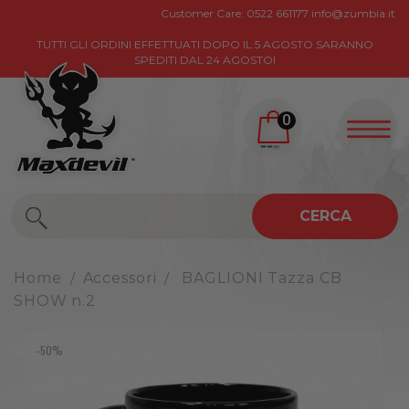
Customer Care:
0522 661177
info@zumbia.it
TUTTI GLI ORDINI EFFETTUATI DOPO IL 5 AGOSTO SARANNO
SPEDITI DAL 24 AGOSTOI
0
CERCA
Home
Accessori
BAGLIONI Tazza CB
SHOW n.2
-50%