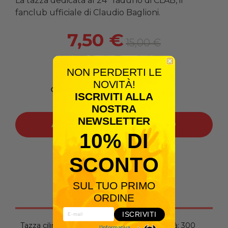
La tazza dedicata al 24° raduno di CLAB, il
fanclub ufficiale di Claudio Baglioni.
7,50 €
15,00 €
NON PERDERTI LE
NOVITÀ!
Quantità
ISCRIVITI ALLA
NOSTRA
NEWSLETTER
AGGIUNGI AL CARRELLO
10% DI
Condividilo:
SCONTO
SUL TUO PRIMO
Descrizione
ORDINE
ISCRIVITI
Tazza cilindrica classica in ceramica. Capacità: 300
l'informativa