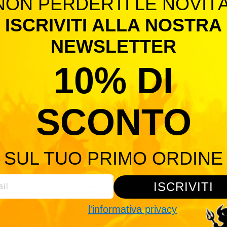
NON PERDERTI LE NOVITÀ
ISCRIVITI ALLA NOSTRA
Descrizione
NEWSLETTER
10% DI
apacità: 300 ml
SCONTO
SUL TUO PRIMO ORDINE
ISCRIVITI
POTREBBE INTERESSART
l'informativa privacy