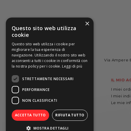
×
Questo sito web utilizza
cookie
Questo sito web utilizza i cookie per
migliorare la tua esperienza di
navigazione. Utilizzando il nostro sito web
Via Ampere 8
acconsenti a tutti i cookie in conformità con
la nostra policy per i cookie.
Leggi di più
STRETTAMENTE NECESSARI
CATALOGO
IL MIO 
Artisti
I miei ord
PERFORMANCE
Abbigliamento
I miei indi
NON CLASSIFICATI
Mascherine
Le mie in
Lampade
ACCETTA TUTTO
RIFIUTA TUTTO
Accessori
MOSTRA DETTAGLI