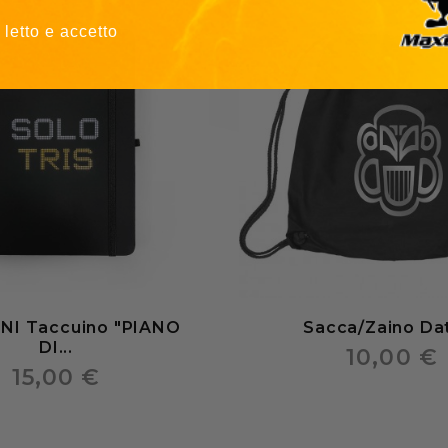
 letto e accetto
NI Taccuino "PIANO
Sacca/Zaino Da
DI...
10,00 €
15,00 €