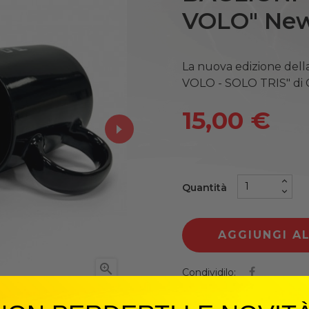
VOLO" New
La nuova edizione dell
VOLO - SOLO TRIS" di C
15,00 €
Quantità
AGGIUNGI A

Condividilo: