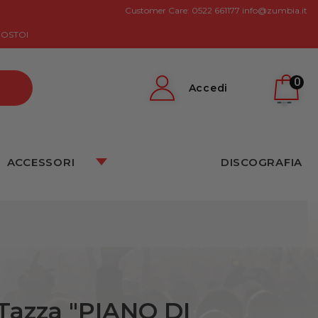
Customer Care:
0522 661177
info@zumbia.it
GOSTOI
0
Accedi
ACCESSORI
DISCOGRAFIA
Tazza "PIANO DI