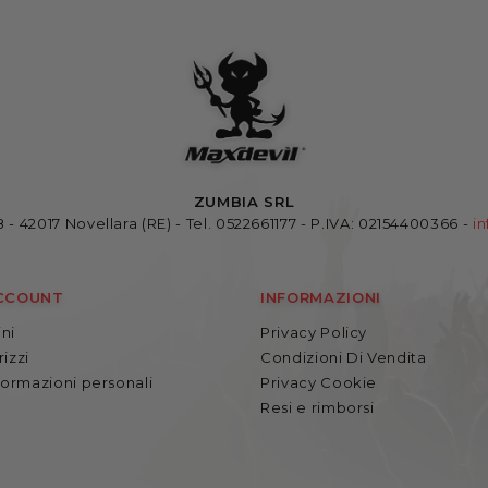
ZUMBIA SRL
 - 42017 Novellara (RE)
-
Tel. 0522661177 - P.IVA: 02154400366 -
i
ACCOUNT
INFORMAZIONI
ini
Privacy Policy
rizzi
Condizioni Di Vendita
formazioni personali
Privacy Cookie
Resi e rimborsi