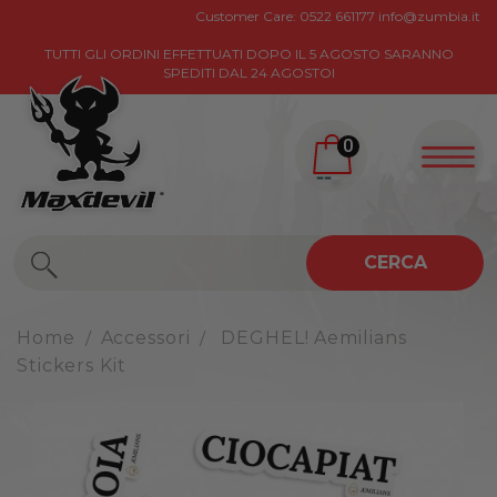
Customer Care:
0522 661177
info@zumbia.it
TUTTI GLI ORDINI EFFETTUATI DOPO IL 5 AGOSTO SARANNO
SPEDITI DAL 24 AGOSTOI
0
CERCA
Home
Accessori
DEGHEL! Aemilians
Stickers Kit