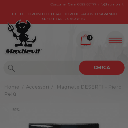
Customer Care:
0522 661177
info@zumbia.it
TUTTI GLI ORDINI EFFETTUATI DOPO IL 5 AGOSTO SARANNO
SPEDITI DAL 24 AGOSTOI
0
CERCA
Home
Accessori
Magnete DESERTI - Piero
Pelù
-50%