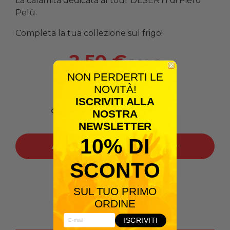
La calamita dedicata al tour DESERTI di Piero
Pelù.
Completa la tua collezione sul frigo!
2,50 €
5,00 €
NON PERDERTI LE
NOVITÀ!
ISCRIVITI ALLA
Quantità
NOSTRA
NEWSLETTER
10% DI
AGGIUNGI AL CARRELLO
SCONTO
Condividilo:
SUL TUO PRIMO
ORDINE
Descrizione
ISCRIVITI