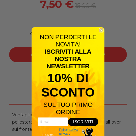
7,50 €
15,00 €
Quantità
NON PERDERTI LE
NOVITÀ!
ISCRIVITI ALLA
AGGIUNGI AL CARRELLO
NOSTRA
NEWSLETTER
Condividilo:
10% DI
SCONTO
Descrizione
SUL TUO PRIMO
ORDINE
Ventaglio con stecche in legno e tessuto in
poliestere. Misure: 23 cm. personalizzazione all-over
ISCRIVITI
sul fronte con scritta CALDAZZA.
l'informativa
privacy
Ho letto