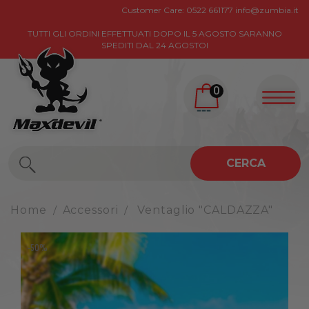
Customer Care:
0522 661177
info@zumbia.it
TUTTI GLI ORDINI EFFETTUATI DOPO IL 5 AGOSTO SARANNO
SPEDITI DAL 24 AGOSTOI
0
CERCA
Home
Accessori
Ventaglio "CALDAZZA"
-50%