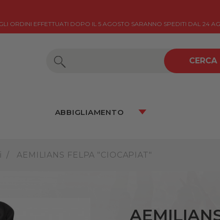
 GLI ORDINI EFFETTUATI DOPO IL 5 AGOSTO SARANNO SPEDITI DAL 24 A
CERCA
ABBIGLIAMENTO
i
AEMILIANS FELPA "CIOCAPIAT"
AEMILIAN