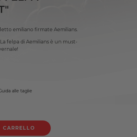
T"
ialetto emiliano firmate Aemilians.
La felpa di Aemilians è un must-
vernale!
Guida alle taglie
L CARRELLO