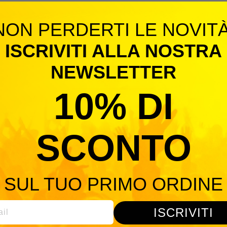
Condividilo:
NON PERDERTI LE NOVITÀ
ISCRIVITI ALLA NOSTRA
NEWSLETTER
Descrizione
10% DI
Felpa con cappuccio foderato in tessuto, cordino dello stesso col
SCONTO
ernamente, struttura con cuciture laterali, maniche set-in
SUL TUO PRIMO ORDINE
ISCRIVITI