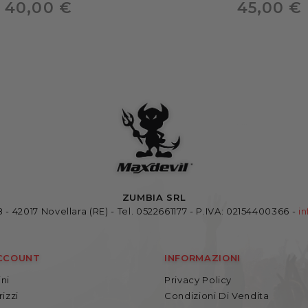
40,00 €
45,00 €
ZUMBIA SRL
 - 42017 Novellara (RE)
-
Tel. 0522661177 - P.IVA: 02154400366 -
i
ACCOUNT
INFORMAZIONI
ini
Privacy Policy
rizzi
Condizioni Di Vendita