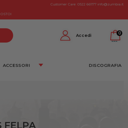
Customer Care:
0522 661177
info@zumbia.it
GOSTOI
0
Accedi
ACCESSORI
DISCOGRAFIA
S FELPA