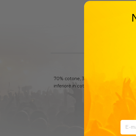
70% cotone, 30% poliestere. 270 gr/mq. 
inferiore in cotone/elastan, felpata int