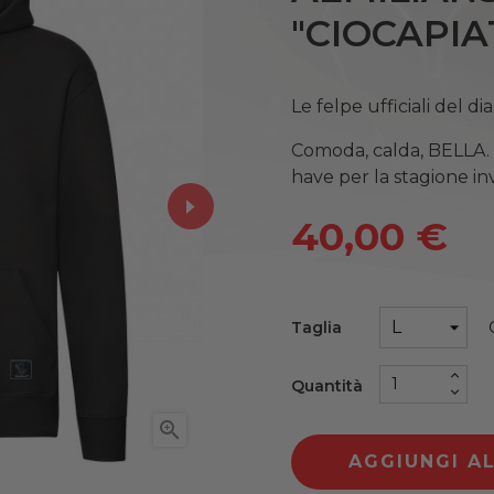
"CIOCAPIA
Le felpe ufficiali del d
Comoda, calda, BELLA. 
have per la stagione in
40,00 €
Taglia
Quantità

AGGIUNGI A