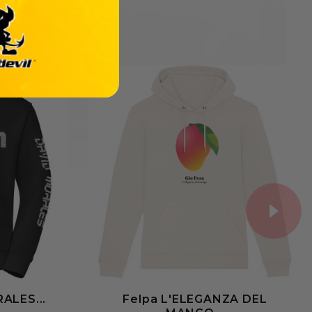
I
ALES...
Felpa L'ELEGANZA DEL