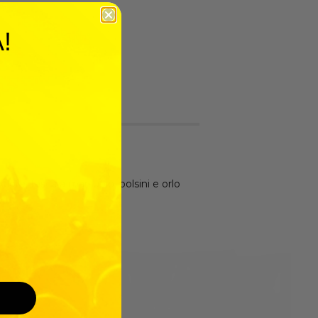
!
ore, tasca a marsupio, polsini e orlo