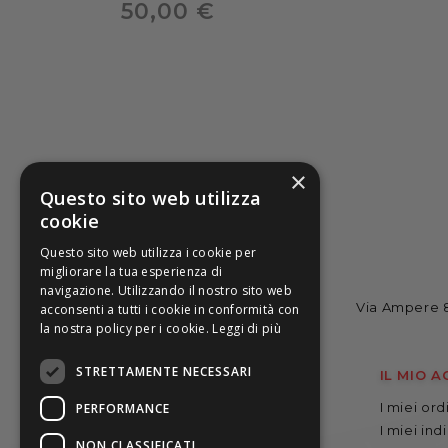
50,00 €
×
Questo sito web utilizza
cookie
Questo sito web utilizza i cookie per
migliorare la tua esperienza di
navigazione. Utilizzando il nostro sito web
Via Ampere 8
acconsenti a tutti i cookie in conformità con
la nostra policy per i cookie.
Leggi di più
STRETTAMENTE NECESSARI
CATALOGO
IL MIO 
Artisti
I miei ord
PERFORMANCE
Abbigliamento
I miei indi
NON CLASSIFICATI