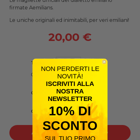
Le magliette ufficiali del dialetto emiliano
firmate Aemilians.
Le uniche originali ed inimitabili, per veri emiliani!
20,00 €
Taglia
NON PERDERTI LE
Guida alle taglie
NOVITÀ!
ISCRIVITI ALLA
NOSTRA
Colore
NEWSLETTER
10% DI
Quantità
SCONTO
AGGIUNGI AL CARRELLO
SUL TUO PRIMO