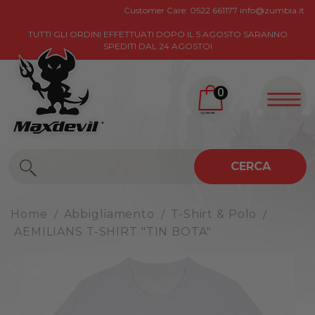
Customer Care:
0522 661177
info@zumbia.it
TUTTI GLI ORDINI EFFETTUATI DOPO IL 5 AGOSTO SARANNO
SPEDITI DAL 24 AGOSTOI
0
CERCA
Home
Abbigliamento
T-Shirt & Polo
AEMILIANS T-SHIRT "TIN BOTA"