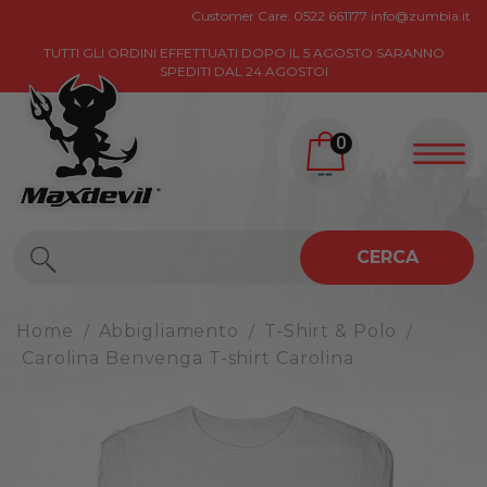
Customer Care:
0522 661177
info@zumbia.it
TUTTI GLI ORDINI EFFETTUATI DOPO IL 5 AGOSTO SARANNO
SPEDITI DAL 24 AGOSTOI
0
CERCA
Home
Abbigliamento
T-Shirt & Polo
Carolina Benvenga T-shirt Carolina