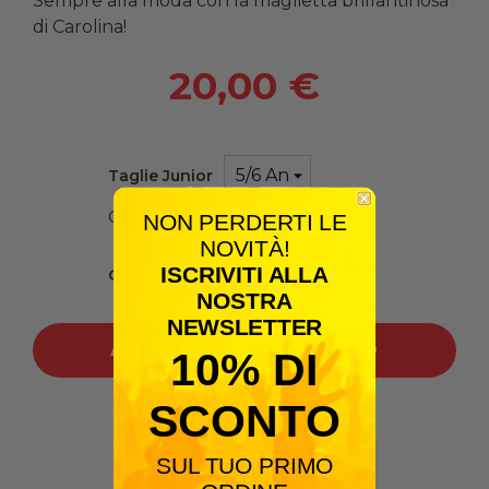
Sempre alla moda con la maglietta brillantinosa
di Carolina!
20,00 €
Taglie Junior
Guida alle taglie
NON PERDERTI LE
NOVITÀ!
ISCRIVITI ALLA
Quantità
NOSTRA
NEWSLETTER
AGGIUNGI AL CARRELLO
10% DI
SCONTO
Condividilo:
SUL TUO PRIMO