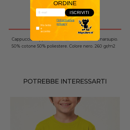
ORDINE
ISCRIVITI
l'informativa
Descrizione
privacy
Ho letto
e
accetto
Cappuccio doppio con cordoncino. Tasca a marsupio.
50% cotone 50% poliestere. Colore nero. 260 gr/m2
POTREBBE INTERESSARTI