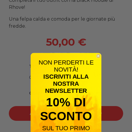
Completa il tuo outfit con la Black Hoodie di
Rhove!
Una felpa calda e comoda per le giornate più
fredde.
50,00 €
NON PERDERTI LE
Taglia
NOVITÀ!
ISCRIVITI ALLA
Guida alle taglie
NOSTRA
NEWSLETTER
Quantità
10% DI
SCONTO
AGGIUNGI AL CARRELLO
SUL TUO PRIMO
Condividilo: