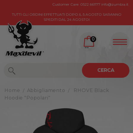
Customer Care:
0522 661177
info@zumbia.it
TUTTI GLI ORDINI EFFETTUATI DOPO IL 5 AGOSTO SARANNO
SPEDITI DAL 24 AGOSTOI
0
CERCA
Home
Abbigliamento
RHOVE Black
Hoodie "Popolari"