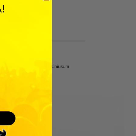
!
rofilo basso e incurvata. Chiusura
I