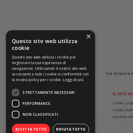
×
Questo sito web utilizza
cookie
Questo sito web utilizza i cookie per
migliorare la tua esperienza di
navigazione. Utilizzando il nostro sito web
Via Ampere 8
acconsenti a tutti i cookie in conformità con
la nostra policy per i cookie.
Leggi di più
STRETTAMENTE NECESSARI
CATALOGO
IL MIO 
Artisti
I miei ord
PERFORMANCE
Abbigliamento
I miei indi
NON CLASSIFICATI
Mascherine
Le mie in
Lampade
ACCETTA TUTTO
RIFIUTA TUTTO
Accessori