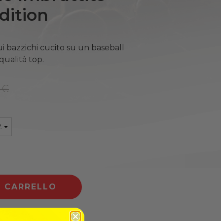
dition
ui bazzichi cucito su un baseball
qualità top.
 €
L CARRELLO