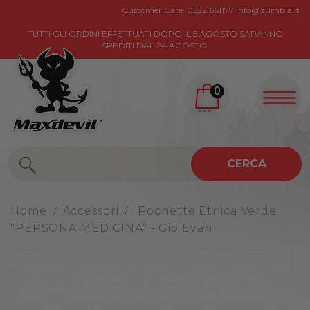
Customer Care:
0522 661177
info@zumbia.it
TUTTI GLI ORDINI EFFETTUATI DOPO IL 5 AGOSTO SARANNO
SPEDITI DAL 24 AGOSTOI
0
CERCA
Home
Accessori
Pochette Etnica Verde
"PERSONA MEDICINA" - Gio Evan