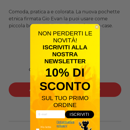
Comoda, pratica a e colorata. La nuova pochette
etnica firmata Gio Evan la puoi usare come
piccola borsetta a mano o come beauty-case.
NON PERDERTI LE
10,00 €
NOVITÀ!
ISCRIVITI ALLA
NOSTRA
NEWSLETTER
10% DI
Quantità
SCONTO
AGGIUNGI AL CARRELLO
SUL TUO PRIMO
ORDINE
Condividilo:
ISCRIVITI
l'informativa
privacy
Ho letto